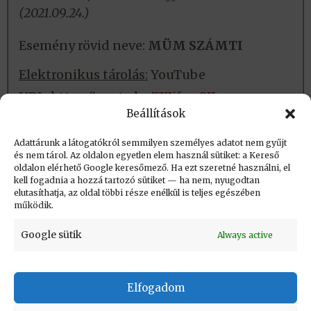
(2021.09.24.)
Esemény rövid neve:
MÜM SZÁMTI
Elektronikus tárolás:
YouTube
URL:
https://youtu.be/5JZifvwSJLc
Beállítások
Fizikai tárolás:
Nincs
Adattárunk a látogatókról semmilyen személyes adatot nem gyűjt
és nem tárol. Az oldalon egyetlen elem használ sütiket: a Kereső
oldalon elérhető Google keresőmező. Ha ezt szeretné használni, el
Létrehozva: 2021.11.03. 13:46
kell fogadnia a hozzá tartozó sütiket — ha nem, nyugodtan
elutasíthatja, az oldal többi része enélkül is teljes egészében
Utolsó módosítás: 2023.09.01. 20:46
működik.
Google sütik
Always active
Elfogadom
KAPCSOLAT
|
Impresszum
|
Felhasználási