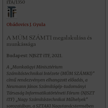
iTA/1350
Obádovics J. Gyula
A MÜM SZÁMTI megalakulása és
munkássága
Budapest: NJSZT iTF, 2021.
A „Munkaügyi Minisztérium
Számítástechnikai Intézete (MÜM SZÁMKI)”
című rendezvényen elhangzott előadás, a
Neumann János Számítógép-tudományi
Társaság Informatikatörténeti Fórum (NJSZT
iTF) „Nagy Számítástechnikai Műhelyek”
sorozatában, a SZTAKI Nagytanácstermében