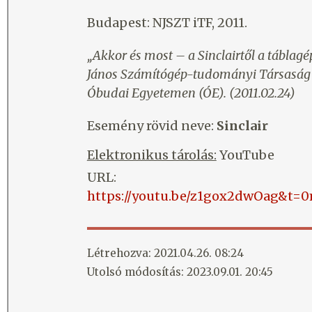
Budapest: NJSZT iTF, 2011.
„Akkor és most – a Sinclairtől a tábla
János Számítógép-tudományi Társaság I
Óbudai Egyetemen (ÓE). (2011.02.24)
Esemény rövid neve:
Sinclair
Elektronikus tárolás:
YouTube
URL:
https://youtu.be/z1gox2dwOag&t=
Létrehozva: 2021.04.26. 08:24
Utolsó módosítás: 2023.09.01. 20:45