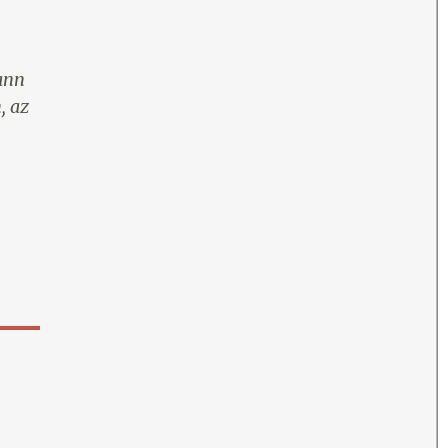
ann
, az