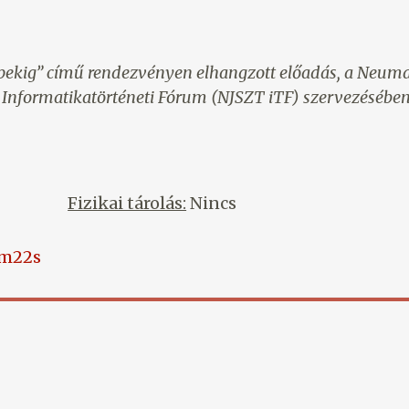
gépekig” című rendezvényen elhangzott előadás, a Neum
nformatikatörténeti Fórum (NJSZT iTF) szervezésében
Fizikai tárolás:
Nincs
0m22s