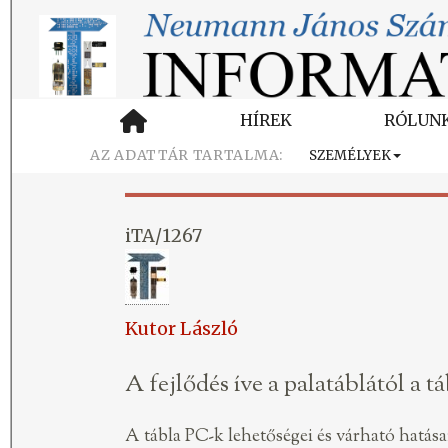
HÍREK
RÓLUN
SZEMÉLYEK
iTA/1267
Kutor László
A fejlődés íve a palatáblától a t
A tábla PC-k lehetőségei és várható hatása