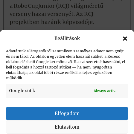
a RoboCupJunior (RCJ) világméretű
verseny hazai versenyét. Az RCJ
projektben hazánk képviselője.
Lásd még:
Beállítások
Adatlap
Adattárunk a látogatókról semmilyen személyes adatot nem gyűjt
és nem tárol. Az oldalon egyetlen elem használ sütiket: a Kereső
oldalon elérhető Google keresőmező. Ha ezt szeretné használni, el
Létrehozva: 2018.06.17. 09:30
kell fogadnia a hozzá tartozó sütiket — ha nem, nyugodtan
elutasíthatja, az oldal többi része enélkül is teljes egészében
Utolsó módosítás: 2022.02.24. 20:04
működik.
Google sütik
Always active
Elfogadom
KAPCSOLAT
|
Impresszum
|
Felhasználási
feltételek
|
Adatvédelmi tájékoztató
Elutasítom