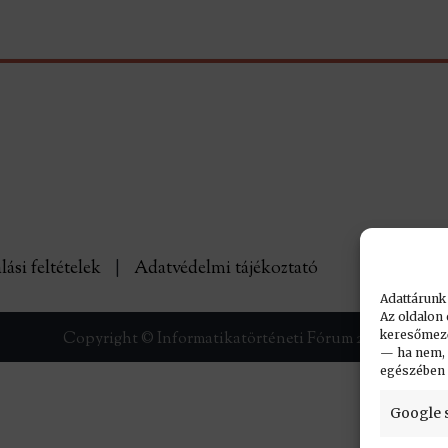
lási feltételek
|
Adatvédelmi tájékoztató
Adattárunk
Az oldalon 
keresőmező.
Copyright © Informatikatörténeti Fórum 2017
— ha nem, n
egészében
Google 