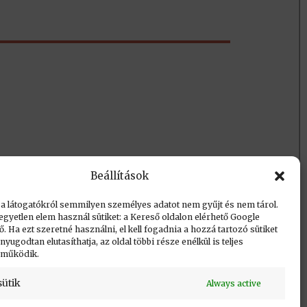
Beállítások
Vissza a lap tetejére
 a látogatókról semmilyen személyes adatot nem gyűjt és nem tárol.
egyetlen elem használ sütiket: a Kereső oldalon elérhető Google
 Ha ezt szeretné használni, el kell fogadnia a hozzá tartozó sütiket
yugodtan elutasíthatja, az oldal többi része enélkül is teljes
 működik.
sütik
Always active