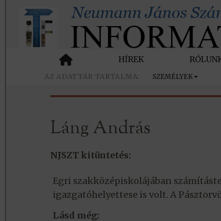
HÍREK
RÓLUN
SZEMÉLYEK
Láng András
NJSZT kitüntetés:
Egri szakközépiskolájában számításte
igazgatóhelyettese is volt. A Pásztorv
Lásd még: