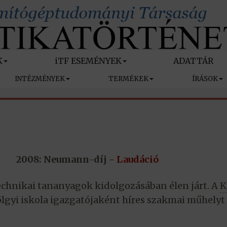
K
iTF ESEMÉNYEK
ADATTÁR
INTÉZMÉNYEK
TERMÉKEK
ÍRÁSOK
2008: Neumann-díj
- Laudáció
chnikai tananyagok kidolgozásában élen járt. A
K
ölgyi iskola igazgatójaként híres szakmai műhelyt 