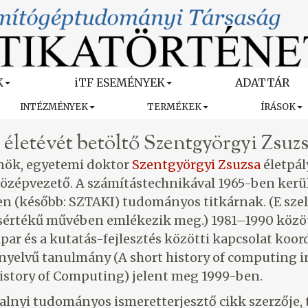
K
iTF ESEMÉNYEK
ADATTÁR
INTÉZMÉNYEK
TERMÉKEK
ÍRÁSOK
. életévét betöltő Szentgyörgyi Zsuz
nök, egyetemi doktor
Szentgyörgyi Zsuzsa
életpál
özépvezető. A számítástechnikával 1965-ben kerül
 (később: SZTAKI) tudományos titkárnak. (E szell
ásértékű művében emlékezik meg.) 1981–1990 közö
par és a kutatás-fejlesztés közötti kapcsolat koor
l nyelvű tanulmány (A short history of computing 
History of Computing) jelent meg 1999-ben.
lnyi tudományos ismeretterjesztő cikk szerzője, tö