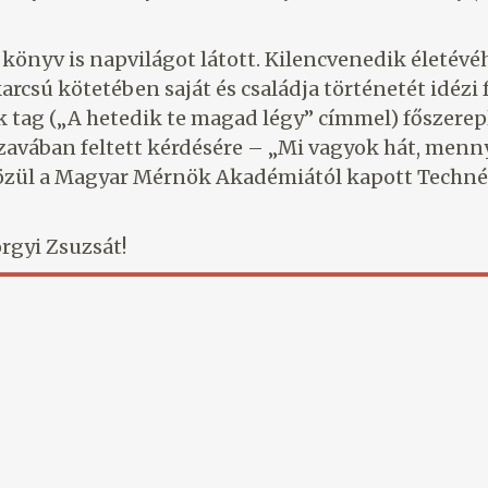
 könyv is napvilágot látott. Kilencvenedik életév
sú kötetében saját és családja történetét idézi fe
 tag („A hetedik te magad légy” címmel) főszerepl
avában feltett kérdésére – „Mi vagyok hát, menny
közül a Magyar Mérnök Akadémiától kapott Techné
rgyi Zsuzsát!