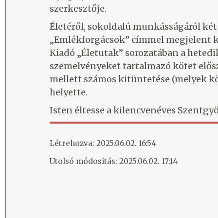
szerkesztője.
Életéről, sokoldalú munkásságáról két
„Emlékforgácsok” címmel megjelent karc
Kiadó „Életutak” sorozatában a hetedik
szemelvényeket tartalmazó kötet elősz
mellett számos kitüntetése (melyek 
helyette.
Isten éltesse a kilencvenéves Szentgyö
Létrehozva: 2025.06.02. 16:54
Utolsó módosítás: 2025.06.02. 17:14