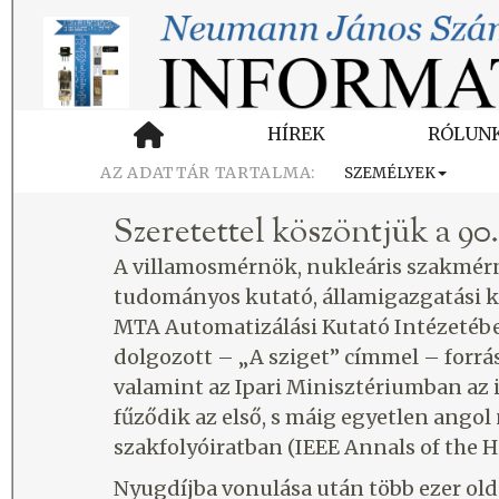
HÍREK
RÓLUN
SZEMÉLYEK
Szeretettel köszöntjük a 90
A villamosmérnök, nukleáris szakmér
tudományos kutató, államigazgatási k
MTA Automatizálási Kutató Intézetében
dolgozott – „A sziget” címmel – forr
valamint az Ipari Minisztériumban az i
fűződik az első, s máig egyetlen ango
szakfolyóiratban (IEEE Annals of the 
Nyugdíjba vonulása után több ezer olda