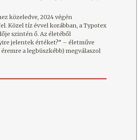
éhez közeledve, 2024 végén
l. Közel tíz évvel korábban, a Typotex
ője szintén ő. Az életéből
ire jelentek értéket?” – életműve
 éremre a legbüszkébb) megválaszol