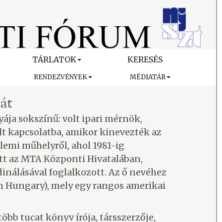
TÁRLATOK
KERESÉS
RENDEZVÉNYEK
MÉDIATÁR
sát
yája sokszínű: volt ipari mérnök,
t kapcsolatba, amikor kinevezték az
emi műhelyről, ahol 1981-ig
tt az MTA Központi Hivatalában,
dinálásával foglalkozott. Az ő nevéhez
in Hungary), mely egy rangos amerikai
bb tucat könyv írója, társszerzője,