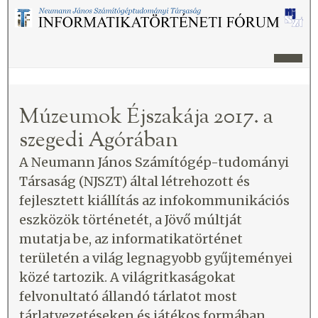
Múzeumok Éjszakája 2017. a
szegedi Agórában
A Neumann János Számítógép-tudományi
Társaság (NJSZT) által létrehozott és
fejlesztett kiállítás az infokommunikációs
eszközök történetét, a Jövő múltját
mutatja be, az informatikatörténet
területén a világ legnagyobb gyűjteményei
közé tartozik. A világritkaságokat
felvonultató állandó tárlatot most
tárlatvezetéseken és játékos formában