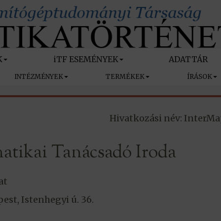
K
iTF ESEMÉNYEK
ADATTÁR
INTÉZMÉNYEK
TERMÉKEK
ÍRÁSOK
Hivatkozási név: InterM
atikai Tanácsadó Iroda
at
est, Istenhegyi ú. 36.