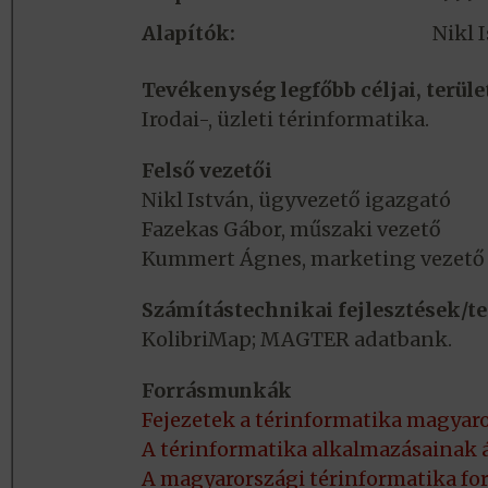
Alapítók:
Nikl 
Tevékenység legfőbb céljai, terüle
Irodai-, üzleti térinformatika.
Felső vezetői
Nikl István, ügyvezető igazgató
Fazekas Gábor, műszaki vezető
Kummert Ágnes, marketing vezető
Számítástechnikai fejlesztések/
KolibriMap; MAGTER adatbank.
Forrásmunkák
Fejezetek a térinformatika magyaro
A térinformatika alkalmazásainak 
A magyarországi térinformatika fo