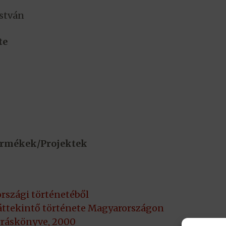
István
te
termékek/Projektek
rszági történetéből
áttekintő története Magyarországon
rráskönyve, 2000