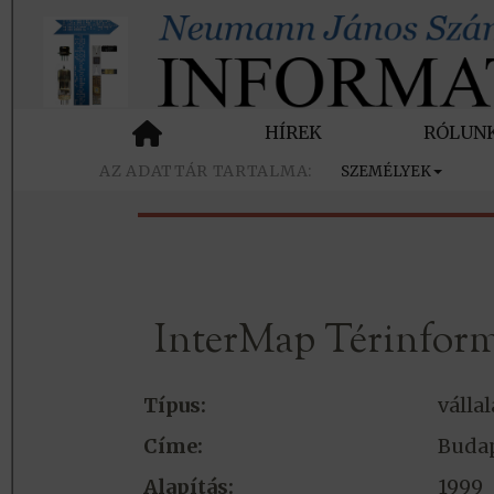
HÍREK
RÓLUN
SZEMÉLYEK
InterMap Térinform
Típus:
vállal
Címe:
Budap
Alapítás:
1999