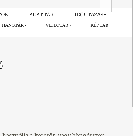
TOK
ADATTÁR
IDŐUTAZÁS
HANGTÁR
VIDEOTÁR
KÉPTÁR
ó
k, használja a keresőt, vagy böngésszen