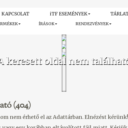
KAPCSOLAT
iTF ESEMÉNYEK
TÁRLA
ERMÉKEK
ÍRÁSOK
RENDEZVÉNYEK
A keresett oldal nem találhat
ató (404)
talom nem érhető el az Adattárban. Elnézést kérünk!
 vagy egy korábban eltávolított fájl miatt. Kérjü